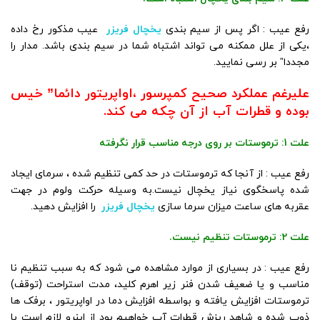
رفع عیب : اگر پس از سیم بندی
یخچال فریزر
عیب مذکور رخ داده
،یکی از علل ممکنه می تواند اشتباه شما در سیم بندی باشد. مدار را
مجددا” بر رسی نمایید.
علیرغم عملکرد صحیح کمپرسور ،اواپریتور دائما” خیس
بوده و قطرات آب از آن چکه می کند.
علت 1: ترموستات بر روی درجه مناسب قرار نگرفته
رفع عیب : از آنجا که ترموستات در حد کمی تنظیم شده ، سرمای ایجاد
شده پاسخگوی نیاز یخچال نیست.به وسیله حرکت ولوم در جهت
عقربه های ساعت میزان سرما سازی
یخچال فریزر
را افزایش دهید.
علت 2: ترموستات تنظیم نیست.
رفع عیب : در بسیاری از موارد مشاهده می شود که به سبب تنظیم نا
مناسب و یا ضعیف شدن فنر زیر اهرم کلید، مدت استراحت (توقف)
ترموستات افزایش یافته و بواسطه افزایش دما در اواپریتور ، برفک ها
ذوب شده و شاهد ریزش قطرات آب خواهیم بود از اینرو لازم است با