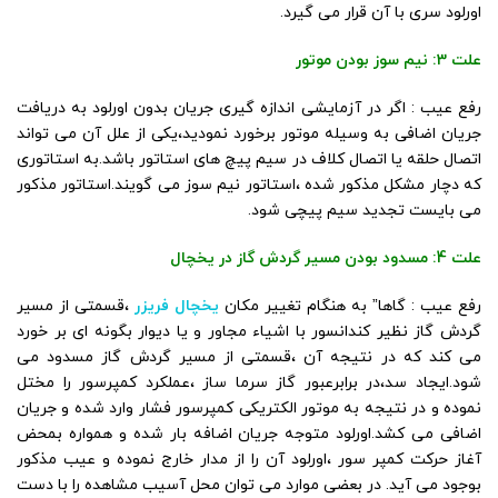
اورلود سری با آن قرار می گیرد.
علت 3: نیم سوز بودن موتور
رفع عیب : اگر در آزمایشی اندازه گیری جریان بدون اورلود به دریافت
جریان اضافی به وسیله موتور برخورد نمودید،یکی از علل آن می تواند
اتصال حلقه یا اتصال کلاف در سیم پیچ های استاتور باشد.به استاتوری
که دچار مشکل مذکور شده ،استاتور نیم سوز می گویند.استاتور مذکور
می بایست تجدید سیم پیچی شود.
علت 4: مسدود بودن مسیر گردش گاز در یخچال
رفع عیب : گاها” به هنگام تغییر مکان
یخچال فریزر
،قسمتی از مسیر
گردش گاز نظیر کندانسور با اشیاء مجاور و یا دیوار بگونه ای بر خورد
می کند که در نتیجه آن ،قسمتی از مسیر گردش گاز مسدود می
شود.ایجاد سد،در برابرعبور گاز سرما ساز ،عملکرد کمپرسور را مختل
نموده و در نتیجه به موتور الکتریکی کمپرسور فشار وارد شده و جریان
اضافی می کشد.اورلود متوجه جریان اضافه بار شده و همواره بمحض
آغاز حرکت کمپر سور ،اورلود آن را از مدار خارج نموده و عیب مذکور
بوجود می آید. در بعضی موارد می توان محل آسیب مشاهده را با دست