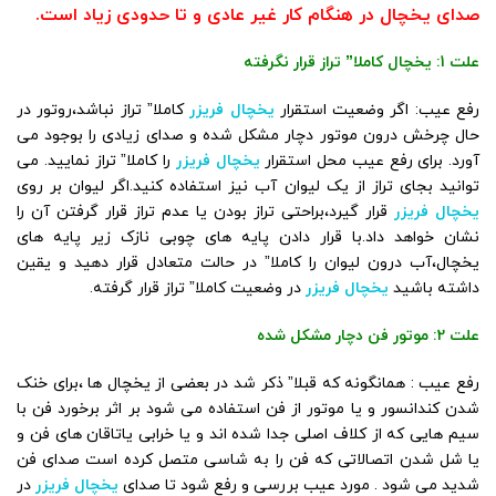
صدای یخچال در هنگام کار غیر عادی و تا حدودی زیاد است.
علت 1: یخچال کاملا” تراز قرار نگرفته
رفع عیب: اگر وضعیت استقرار
یخچال فریزر
کاملا” تراز نباشد،روتور در
حال چرخش درون موتور دچار مشکل شده و صدای زیادی را بوجود می
آورد. برای رفع عیب محل استقرار
یخچال فریزر
را کاملا” تراز نمایید. می
توانید بجای تراز از یک لیوان آب نیز استفاده کنید.اگر لیوان بر روی
یخچال فریزر
قرار گیرد،براحتی تراز بودن یا عدم تراز قرار گرفتن آن را
نشان خواهد داد.با قرار دادن پایه های چوبی نازک زیر پایه های
یخچال،آب درون لیوان را کاملا” در حالت متعادل قرار دهید و یقین
داشته باشید
یخچال فریزر
در وضعیت کاملا” تراز قرار گرفته.
علت 2: موتور فن دچار مشکل شده
رفع عیب : همانگونه که قبلا” ذکر شد در بعضی از یخچال ها ،برای خنک
شدن کندانسور و یا موتور از فن استفاده می شود بر اثر برخورد فن با
سیم هایی که از کلاف اصلی جدا شده اند و یا خرابی یاتاقان های فن و
یا شل شدن اتصالاتی که فن را به شاسی متصل کرده است صدای فن
شدید می شود . مورد عیب بررسی و رفع شود تا صدای
یخچال فریزر
در