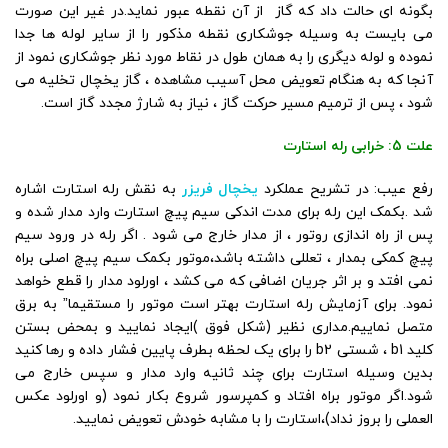
بگونه ای حالت داد که گاز از آن نقطه عبور نماید.در غیر این صورت
می بایست به وسیله جوشکاری نقطه مذکور را از سایر لوله ها جدا
نموده و لوله دیگری را به همان طول در نقاط مورد نظر جوشکاری نمود از
آنجا که به هنگام تعویض محل آسیب مشاهده ، گاز یخچال تخلیه می
شود ، پس از ترمیم مسیر حرکت گاز ، نیاز به شارژ مجدد گاز است.
علت 5: خرابی رله استارت
رفع عیب: در تشریح عملکرد
یخچال فریزر
به نقش رله استارت اشاره
شد .بکمک این رله برای مدت اندکی سیم پیچ استارت وارد مدار شده و
پس از راه اندازی روتور ، از مدار خارج می شود . اگر رله در ورود سیم
پیچ کمکی بمدار ، تعللی داشته باشد،موتور بکمک سیم پیچ اصلی براه
نمی افتد و بر اثر جریان اضافی که می کشد ، اورلود مدار را قطع خواهد
نمود. برای آزمایش رله استارت بهتر است موتور را مستقیما” به برق
متصل نماییم.مداری نظیر (شکل فوق )ایجاد نمایید و بمحض بستن
کلید b1 ، شستی b2 را برای یک لحظه بطرف پایین فشار داده و رها کنید
بدین وسیله استارت برای چند ثانیه وارد مدار و سپس خارج می
شود.اگر موتور براه افتاد و کمپرسور شروع بکار نمود (و اورلود عکس
العملی را بروز نداد)،استارت را با مشابه خودش تعویض نمایید.