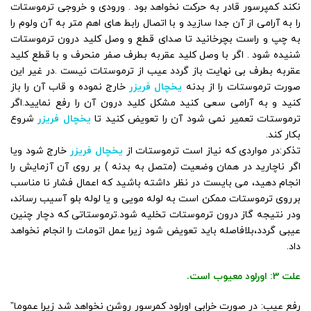
نکند کمپرسور قادر به حرکت نخواهد بود . ورودی و خروجی ترموستات
را به آرامی از آن جدا سازید و با اتصال رابط های اهم متر به آن ولوم را
به چپ و راست بچرخانید تا صدای قطع و وصل کلید درون ترموستات
شنیده شود . اگر با وصل کلید عقربه بطرف صفر منحرف و با قطع کلید
عقربه بطرف بی نهایت باز گردد عیب از ترموستات نیست .در غیر این
صورت ترموستات را از بدنه
یخچال فریزر
خارج نموده و قاب آن را باز
کنید و به آرامی سعی کنید مشکل کلید درون آن را رفع نمایید.اگر
ترموستات تعمیر نمی شود آن را تعویض کنید تا
یخچال فریزر
شروع
بکار کند.
تذکر:در مواردی که نیاز است ترموستات از
یخچال فریزر
خارج شود ویا
اگر ناچارید در همان وضعیت (متصل به بدنه ) بر روی آن آزمایش را
انجام دهید، می بایست در نظر داشته باشید که اعمال فشار نا مناسب
برروی ترموستات ممکن است به لوله مویی و یا لوله بلو آسیب رساند،
ودر نتیجه گاز درون ترموستات تخلیه شود.ترموستاتی که دچار چنین
عیبی گردد،بلافاصله باید تعویض شود زیرا عمل اتومات را انجام نخواهد
داد.
علت 3: اورلود معیوب است.
رفع عیب: در صورت خرابی اورلود کمرسور روشن نخواهد شد زیرا عموما”