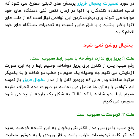
در مورد
تعمیرات یخچال فریزر
پرسش های ثابتی مطرح می شود که
غالب استفاده کنندگان با آنها در زمان نقص فنی دستگاه های خود
مواجه می شوند برای برطرف کردن این نواقص نیاز است که از علت های
آنها باخبر باشید و با قلق هایی نسبت به تعمیرات دستگاه های خود
اقدام کنید.
یخچال روشن نمی شود.
علت 1: پریز برق ندارد، دوشاخه یا سیم رابط معیوب است.
رفع عیب: پس از کنترل برق پریز دوشاخه وسیم رابط را به این صورت
آزمایش می کنیم .به وسیله یک سیم دو قطب دو شاخه را به یکدیگر
مرتبط ساخته ودر حالی که ورودی کابل را از مدار
یخچال فریزر
باز نموده
ایم ،آوامتر را به آن ها متصل می نماییم در صورت عدم انحراف عقربه
،سیم رابط ودو شاخه را که غالبا” به شکل یک پارچه تولید می شود
تعویض می کنیم.
علت 2: ترموستات معیوب است
رفع عیب: با بررسی مدار الکتریکی یخچال به این نتیجه خواهید رسید
که اگر کلید ترموستات خراب باشد و فاز ورودی را به موتور ،هدایت