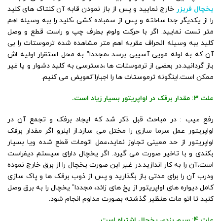
یخچال فریزر
خارج نمایید و پس از باز نمودن قابه آن کنتاک های کلید
را از یکدیگر جدا ساخته و پس از سمباده کشی ،کلید را ببه وسیله اهم
متر تست نمایید. اگر با حرکت ولوم بطرف چپ و راست قطع و وصل
کلید ببه وسیله انحراف عقربه اهم متر مشاهده شده ترموستات را بی
آن که به لوله مویی آسیبی برسد ،مجددا” به محل استقرار اولیه اش
باز گردانید.در بعضی از ترموستات ها ،دسترسی به کلید دشوار و یا غیر
ممکن است.اینگونه ترموستات ها را اجبارا”تعویض می کنیم.
علت 3: مقدار برفک در اواپریتور بسیار زیاد است.
رفع عیب : در مباحث قبل ذکر شد که ایجاد برفک و تجمع آن در
اواپریتور عمل سرما سازی را مختل می سازد.از اینرو اگر مقدار برفک
اواپریتور از حد معینی تجاوز نماید،عمل اتومات قطع شده ویا بسیار
بکندی و با تاخیر صورت می گیرد. اگر یخچال دارای سیستم دیفراست
است،آن را به کار اندازید.در غیر این صورت یخچال را از برق خارج نموده
ودرب آن را برای مدتی باز بگذارید و پس از ذوب برفک ها و پاک سازی
کامل دیواره های اواپریتور از یخ های زائد، مجددا” یخچال را به برق وصل
کنید تا اتو مات هنظیر گذشته بصورت مداوم انجام شود.
علت 4: سیم بندی یخچال اشتباه است.