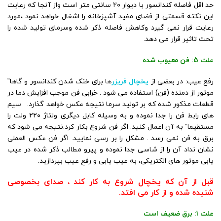
حد اقل فاصله کندانسور با دیوار ۲۰ سانتی متر است واز آنجا که رعایت
این نکته قسمتی از فضای مفید آشپزخانه را اشغال خواهد نمود ،مورد
رعایت قرار نمی گیرد وکاهش فاصله ذکر شده وسرمای تولید شده را
تحت تاثیر قرار می دهد.
علت 5: فن معیوب شده
رفع عیب: در بعضی از
یخچال فریزر
ها
برای خنک شدن کندانسور و گاها”
موتور از دمنده (فن) استفاده می شود . خرابی فن موجب افزایش دما در
قطعات مذکور شده که بر تولید سرما نتیجه عکس خواهد گذارد. سیم
های رابط فن را جدا نموده و به وسیله کابل دیگری ولتاژ ۲۲۰ ولت را
مستقیما” به آن اعمال کنید. اگر فن شروع بکار کرد.نتیجه می شود که
برق به فن نمی رسد . مشکل را بر رسی نمایید. اگر فن عکس العملی
نشان نداد آن را از شاسی جدا نموده و پیرو مطالب ذکر شده در عیب
یابی موتور های الکتریکی، به عیب یابی و رفع عیب بپردازید.
قبل از آن که یخچال شروع به کار کند ، صدای بخصوصی
شنیده شده و از کار می افتد.
علت 1: برق ضعیف است