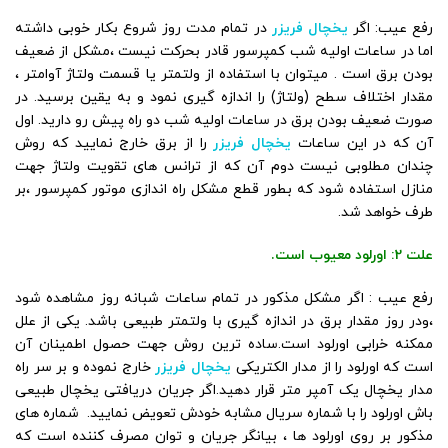
رفع عیب: اگر
یخچال فریزر
در تمام مدت روز شروع بکار خوبی داشته
اما در ساعات اولیه شب کمپرسور قادر بحرکت نیست ،مشکل از ضعیف
بودن برق است . میتوان با استفاده از ولتمتر یا قسمت ولتاژ آوامتر ،
مقدار اختلاف سطح (ولتاژ) را اندازه گیری نمود و به یقین برسید. در
صورت ضعیف بودن برق در ساعات اولیه شب دو راه پیش رو دارید. اول
آن که در این ساعات
یخچال فریزر
را از برق خارج نمایید که روش
چندان مطلوبی نیست دوم آن که از ترانس های تقویت ولتاژ جهت
منازل استفاده شود که بطور قطع مشکل راه اندازی موتور کمپرسور ،بر
طرف خواهد شد.
علت 2: اورلود معیوب است.
رفع عیب : اگر مشکل مذکور در تمام ساعات شبانه روز مشاهده شود
،ودر روز مقدار برق در اندازه گیری با ولتمتر طبیعی باشد. یکی از علل
ممکنه خرابی اورلود است.ساده ترین روش جهت حصول اطمینان آن
است که اورلود را از مدار الکتریکی
یخچال فریزر
خارج نموده و بر سر راه
مدار یخچال یک آمپر متر قرار دهید.اگر جریان دریافتی یخچال طبیعی
باش اورلود را با شماره سریال مشابه خودش تعویض نمایید. شماره های
مذکور بر روی اورلود ها ، بیانگر جریان و توان مصرف کننده است که