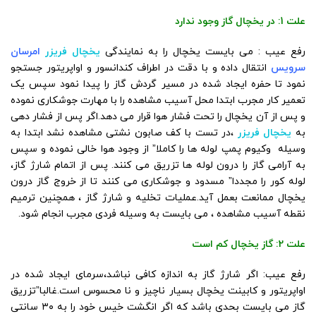
علت 1: در یخچال گاز وجود ندارد
رفع عیب : می بایست یخچال را به نمایندگی
یخچال فریزر
امرسان
سرویس
انتقال داده و با دقت در اطراف کندانسور و اواپریتور جستجو
نمود تا حفره ایجاد شده در مسیر گردش گاز را پیدا نمود سپس یک
تعمیر کار مجرب ابتدا محل آسیب مشاهده را با مهارت جوشکاری نموده
و پس از آن یخچال را تحت فشار هوا قرار می دهد.اگر پس از فشار دهی
به
یخچال فریزر
،در تست با کف صابون نشتی مشاهده نشد ابتدا به
وسیله وکیوم پمپ لوله ها را کاملا” از وجود هوا خالی نموده و سپس
به آرامی گاز را درون لوله ها تزریق می کنند. پس از اتمام شارژ گاز،
لوله کور را مجددا” مسدود و جوشکاری می کنند تا از خروج گاز درون
یخچال ممانعت بعمل آید.عملیات تخلیه و شارژ گاز ، همچنین ترمیم
نقطه آسیب مشاهده ، می بایست به وسیله فردی مجرب انجام شود.
علت 2: گاز یخچال کم است
رفع عیب: اگر شارژ گاز به اندازه کافی نباشد،سرمای ایجاد شده در
اواپریتور و کابینت یخچال بسیار ناچیز و نا محسوس است.غالبا”تزریق
گاز می بایست بحدی باشد که اگر انگشت خیس خود را به ۳۰ سانتی