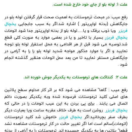
علت 1: لوله بلو از جای خود خارج شده است.
رفع عیب: در مبحث ترموستات به اهمیت صحت قرار گرفتن لوله بلو در
جایگاهش (بدنه اواپریتور ) اشاره شد.اگر به سبب جابجایی
یخچال
فریزر
ویا ذوب برفک و یا…..لوله بلو از بدنه اواپریتور جدا شود اتومات
یخچال فریزر
بسیار با تاخیر و یا در بعضی موارد به صورت کلی قطع
شد.توصیه می شود قبل از هر اقدامی به محل استقرار لوله بلو توجه
نمایید و اگر با موارد مذکور مواجه شدید لوله بلو را را به آرامی در
جایگاهش مستقر نمایید تا من بعد عمل اتومات هنظیر گذشته انجام
شود .
علت 2: کنتاکت های ترموستات به یکدیگر جوش خورده اند.
رفع عیب : گاها” مشاهده می شود که بر اثر کار مداوم سطح پلاتین
های اصلی کلید ترموستات فرسوده شده وبه یکدیگر بصورت دائم
اتصال می یابند . برای پی بردن به این عیب اتومات را در حالی که
یخچال فریزر
روشن است به طرف خلاف عقربه ساعت ویا بعبارت دیگر
بطرف صفر بچرخانید.اگر
یخچال فریزر
خاموش شد کلید ترموستات
(اتومات)سالم است اما اگر تغییر حالت در کار ترموستات مشاهده نشد
قطعا” پلاتین ها به یکدیگر چسبیده اند. ترموستات را به آرامی از بدنه