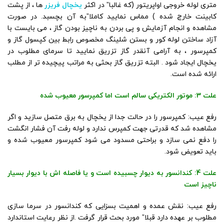
متری لوله خروجی اواپریتور (که غالبا” در اکثر
یخچال فریزر
ها ، از پشت
کابینت خارج شده ) مماس نمایید کاملا”به آن بچسبد. در صورت
مشاهده و انجام آزمایش و پی بردن به ناچیز بودن گاز ، می بایست با
آزاد ساختن لوله کور و بستن شلینگ مخصوص رابط بین کپسول گاز و
کمپرسور ، به آرامی آنقدر گاز تزریق نمایید تا سرمای مطلوب در
یخچال ایجاد شود . البته تزریق گاز بحثی به مراتب پیچیده تر از مطلب
ارائه شده است.
علت 3: موتور الکتریکی سالم است اما کمپرسور معیوب شده
رفع عیب: کمپرسور را در حالت جدا از یخچال به برق متصل سازید و اگر
مشاهده شد که قدرتی جهت کمپرس ندارد و لوله رفت آن فشار انگشت
را دفع نمی سازد و براحتی مسدود می شود کمپرسور معیوب شده و
باید تعویض شود.
علت 4: کندانسور به دیوار چسبیده است و یا فاصله اش با دیوار بسیار
ناچیز است
رفع عیب: نقش عمده و اهمیت بسزایی که کندانسور در سرما سازی
مطلوب بر عهده دارد قبلا” مورد بحث قرار گرفت .از نظر رعایت استاندارد