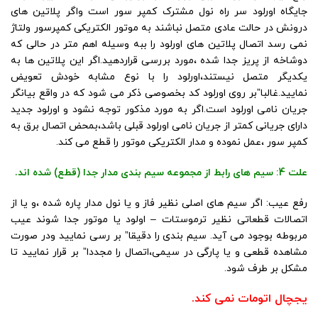
جایگاه اورلود سر راه نول مشترک کمپر سور است واگر پلاتین های
درونش در حالت عادی متصل نباشند به موتور الکتریکی کمپرسور ولتاژ
نمی رسد اتصال پلاتین های اورلود را ببه وسیله اهم متر در حالی که
دوشاخه از پریز جدا شده ،مورد بررسی قراردهید.اگر این پلاتین ها به
یکدیگر متصل نیستند،اورلود را با نوع مشابه خودش تعویض
نمایید.غالبا”بر روی اورلود کد بخصوصی ذکر می شود که در واقع بیانگر
جریان نامی اورلود است.اگر به مورد مذکور توجه نشود و اورلود جدید
دارای جریانی کمتر از جریان نامی اورلود قبلی باشد،بمحض اتصال برق به
کمپر سور ،عمل نموده و مدار الکتریکی موتور را قطع می کند.
علت 4: سیم های رابط از مجموعه سیم بندی مدار جدا (قطع) شده اند.
رفع عیب: اگر سیم های اصلی نظیر فاز و یا نول مدار پاره شده ،و یا از
اتصالات قطعاتی نظیر ترموستات – اولود یا موتور جدا شوند عیب
مربوطه بوجود می آید. سیم بندی را دقیقا” بر رسی نمایید ودر صورت
مشاهده قطعی و یا پارگی در سیمی،اتصال را مجددا” بر قرار نمایید تا
مشکل بر طرف شود.
یجچال اتومات نمی کند.