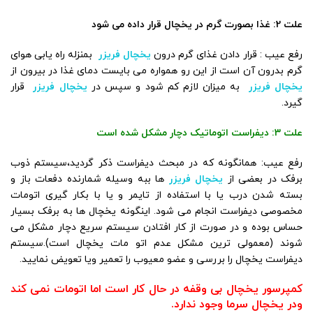
علت 2: غذا بصورت گرم در یخچال قرار داده می شود
رفع عیب : قرار دادن غذای گرم درون
یخچال فریزر
بمنزله راه یابی هوای
گرم بدرون آن است از این رو همواره می بایست دمای غذا در بیرون از
یخچال فریزر
به میزان لازم کم شود و سپس در
یخچال فریزر
قرار
گیرد.
علت 3: دیفراست اتوماتیک دچار مشکل شده است
رفع عیب: همانگونه که در مبحث دیفراست ذکر گردید،سیستم ذوب
برفک در بعضی از
یخچال فریزر
ها ببه وسیله شمارنده دفعات باز و
بسته شدن درب یا با استفاده از تایمر و یا با بکار گیری اتومات
مخصوصی دیفراست انجام می شود. اینگونه یخچال ها به برفک بسیار
حساس بوده و در صورت از کار افتادن سیستم سریع دچار مشکل می
شوند (معمولی ترین مشکل عدم اتو مات یخچال است).سیستم
دیفراست یخچال را بررسی و عضو معیوب را تعمیر ویا تعویض نمایید.
کمپرسور یخچال بی وقفه در حال کار است اما اتومات نمی کند
ودر یخچال سرما وجود ندارد.