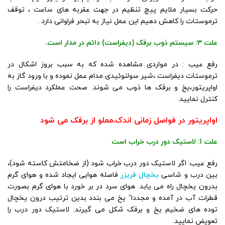
حرکت بسیار ملایم پیچ تنظیم در جهت عقربه های ساعت ، توقف
ترموستات را کاهش دهیم این عمل نیاز به تبحر فراوانی دارد .
علت 3: سیستم ذوب برفک (دیفراست) دائم در مدار است.
رفع عیب : در مواردی مشاهده شده که به سبب بروز اشکال در
ترموستات دیفراست ،شیر سولنوئیدی مدام عمل نموده و با ورود گاز به
اواپریتور،یخ و برفک ها ذوب می شوند. صحت عملکرد دیفراست را
کنترل نمایید.
اواپریتور در فواصل زمانی اندک،مملو از برفک می شود
علت 1: لاستیک دور درب خراب است
رفع عیب: اگر لاستیک دور درب خراب شود (از ضخامتش کاسته شود)،
بین درب و شاسی
یخچال فریزر
فاصله هوایی ایجاد شده و هوای گرم
بدرون یخچال راه می یابد. هوای سرد در بر خورد با هوای گرم بصورت
قطرات آب در آمده و مجددا” یخ می بندد بدین ترتیب درون یخچال
توده های ضخیم یخ و برفک شکل می گیرند. لاستیک دور درب را
تعویض نمایید.