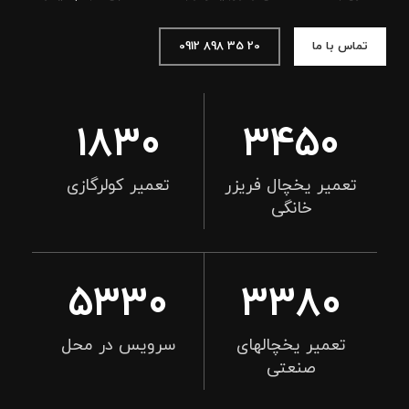
تماس با ما
20 35 898 0912
1830
3450
تعمیر یخچال فریزر
تعمیر کولرگازی
خانگی
5330
3380
تعمیر یخچالهای
سرویس در محل
صنعتی